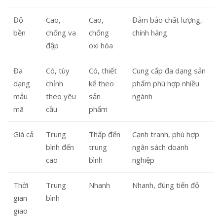
Độ
Cao,
Cao,
Đảm bảo chất lượng,
bền
chống va
chống
chính hãng
đập
oxi hóa
Đa
Có, tùy
Có, thiết
Cung cấp đa dạng sản
dạng
chỉnh
kế theo
phẩm phù hợp nhiều
mẫu
theo yêu
sản
ngành
mã
cầu
phẩm
Giá cả
Trung
Thấp đến
Cạnh tranh, phù hợp
bình đến
trung
ngân sách doanh
cao
bình
nghiệp
Thời
Trung
Nhanh
Nhanh, đúng tiến độ
gian
bình
giao