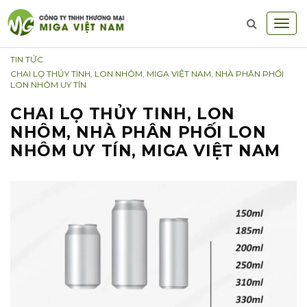
S
S
T
k
k
o
i
i
CATEGORIES:
TIN TỨC
g
p
p
TAGS:
CHAI LỌ THỦY TINH
,
LON NHÔM
,
MIGA VIỆT NAM
,
NHÀ PHÂN PHỐI
g
t
t
LON NHÔM UY TÍN
l
o
o
CHAI LỌ THỦY TINH, LON
e
n
c
NHÔM, NHÀ PHÂN PHỐI LON
n
a
o
NHÔM UY TÍN, MIGA VIỆT NAM
a
v
n
v
i
t
i
g
e
g
a
n
a
t
t
t
i
i
o
o
n