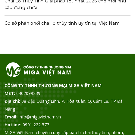
Chai Lọ Thủy Tinh Giải pháp tốt nhất 2026 cho mọi nhu
cầu đựng chứa
Cơ sở phân phối chai lọ thủy tinh uy tín tại Việt Nam
CÔNG TY TNHH THƯƠNG MẠI MIGA VIỆT NAM
MST:
0402099239
Địa chỉ:
08 Đậu Quang Lĩnh, P. Hòa Xuân, Q. Cẩm Lệ, TP Đà
Nẵng
Email:
info@migavietnam.vn
Hotline:
0901 222 577
MIGA Việt Nam chuyên cung cấp bao bì chai thủy tinh, nhôm,