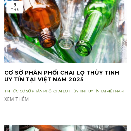
9
TH8
CƠ SỞ PHÂN PHỐI CHAI LỌ THỦY TINH
UY TÍN TẠI VIỆT NAM 2025
CATEGORIES:
TAGS:
TIN TỨC
CƠ SỞ PHÂN PHỐI CHAI LỌ THỦY TINH UY TÍN TẠI VIỆT NAM
XEM THÊM