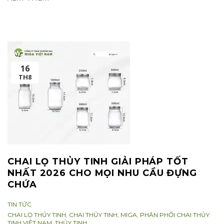
16
TH8
CHAI LỌ THỦY TINH GIẢI PHÁP TỐT
NHẤT 2026 CHO MỌI NHU CẦU ĐỰNG
CHỨA
CATEGORIES:
TIN TỨC
TAGS:
CHAI LỌ THỦY TINH
,
CHAI THỦY TINH
,
MIGA
,
PHÂN PHỐI CHAI THỦY
TINH VIỆT NAM
,
THỦY TINH