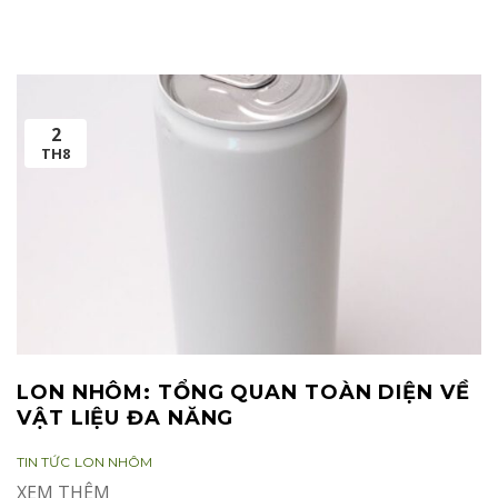
2
TH8
LON NHÔM: TỔNG QUAN TOÀN DIỆN VỀ
VẬT LIỆU ĐA NĂNG
CATEGORIES:
TAGS:
TIN TỨC
LON NHÔM
XEM THÊM