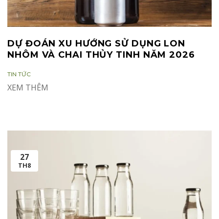
DỰ ĐOÁN XU HƯỚNG SỬ DỤNG LON
NHÔM VÀ CHAI THỦY TINH NĂM 2026
CATEGORIES:
TIN TỨC
XEM THÊM
27
TH8