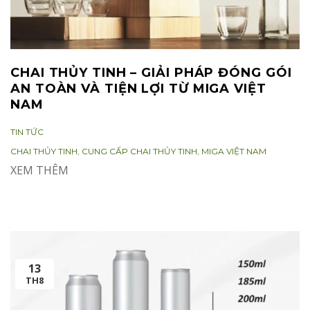
CHAI THỦY TINH – GIẢI PHÁP ĐÓNG GÓI
AN TOÀN VÀ TIỆN LỢI TỪ MIGA VIỆT
NAM
CATEGORIES:
TIN TỨC
TAGS:
CHAI THỦY TINH
,
CUNG CẤP CHAI THỦY TINH
,
MIGA VIỆT NAM
XEM THÊM
13
TH8