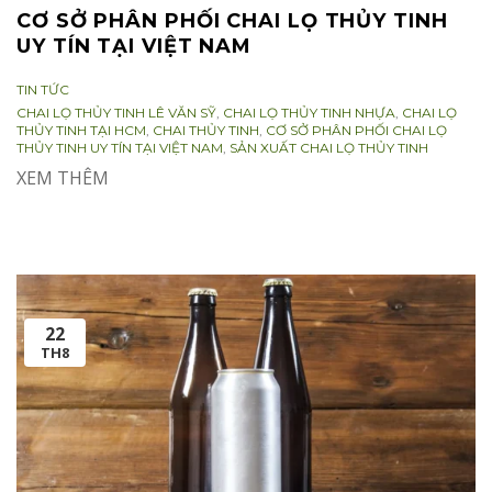
CƠ SỞ PHÂN PHỐI CHAI LỌ THỦY TINH
UY TÍN TẠI VIỆT NAM
CATEGORIES:
TIN TỨC
TAGS:
CHAI LỌ THỦY TINH LÊ VĂN SỸ
,
CHAI LỌ THỦY TINH NHỰA
,
CHAI LỌ
THỦY TINH TẠI HCM
,
CHAI THỦY TINH
,
CƠ SỞ PHÂN PHỐI CHAI LỌ
THỦY TINH UY TÍN TẠI VIỆT NAM
,
SẢN XUẤT CHAI LỌ THỦY TINH
XEM THÊM
22
TH8