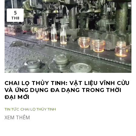
n
5
TH8
CHAI LỌ THỦY TINH: VẬT LIỆU VĨNH CỬU
VÀ ỨNG DỤNG ĐA DẠNG TRONG THỜI
ĐẠI MỚI
CATEGORIES:
TAGS:
TIN TỨC
CHAI LỌ THỦY TINH
XEM THÊM