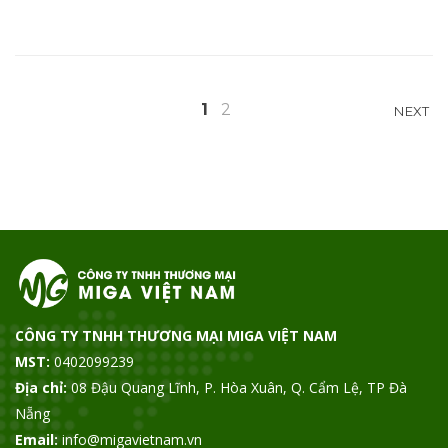
Điều
1
2
NEXT
hướng
bài
viết
CÔNG TY TNHH THƯƠNG MẠI MIGA VIỆT NAM
MST:
0402099239
Địa chỉ:
08 Đậu Quang Lĩnh, P. Hòa Xuân, Q. Cẩm Lệ, TP Đà
Nẵng
Email:
info@migavietnam.vn