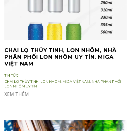
CHAI LỌ THỦY TINH, LON NHÔM, NHÀ
PHÂN PHỐI LON NHÔM UY TÍN, MIGA
VIỆT NAM
CATEGORIES:
TIN TỨC
TAGS:
CHAI LỌ THỦY TINH
,
LON NHÔM
,
MIGA VIỆT NAM
,
NHÀ PHÂN PHỐI
LON NHÔM UY TÍN
XEM THÊM