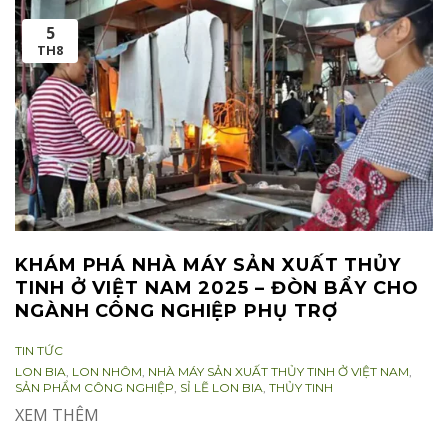
5
TH8
KHÁM PHÁ NHÀ MÁY SẢN XUẤT THỦY
TINH Ở VIỆT NAM 2025 – ĐÒN BẨY CHO
NGÀNH CÔNG NGHIỆP PHỤ TRỢ
CATEGORIES:
TIN TỨC
TAGS:
LON BIA
,
LON NHÔM
,
NHÀ MÁY SẢN XUẤT THỦY TINH Ở VIỆT NAM
,
SẢN PHẨM CÔNG NGHIỆP
,
SỈ LẼ LON BIA
,
THỦY TINH
XEM THÊM