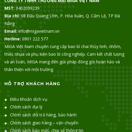
CÔNG TY TNHH THƯƠNG MẠI MIGA VIỆT NAM
MST:
0402099239
Địa chỉ:
08 Đậu Quang Lĩnh, P. Hòa Xuân, Q. Cẩm Lệ, TP Đà
Nẵng
Email:
info@migavietnam.vn
Hotline:
0901 222 577
MIGA Việt Nam chuyên cung cấp bao bì chai thủy tinh, nhôm,
thiếc nhựa và phụ kiện bao bì công nghiệp. Cam kết chất lượng
và an toàn, MIGA mang đến giải pháp đóng gói hoàn hảo và
thân thiện với môi trường.
HỖ TRỢ KHÁCH HÀNG
Điều khoản dịch vụ
Chính sách đại lý
Chính sách đổi trả hàng, bảo hành
Chính sách giao hàng – vận chuyển
Chính sách bảo mật, chia sẻ thông tin