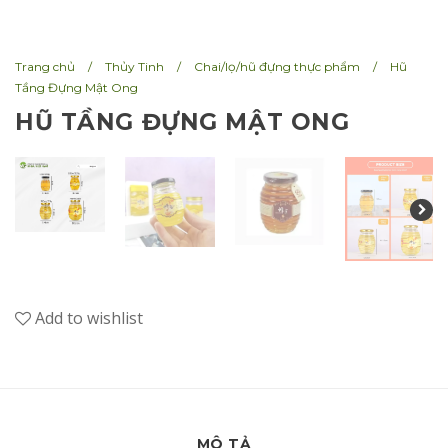
n
Trang chủ
/
Thủy Tinh
/
Chai/lọ/hũ đựng thực phẩm
/
Hũ
Tầng Đựng Mật Ong
HŨ TẦNG ĐỰNG MẬT ONG
Add to wishlist
MÔ TẢ