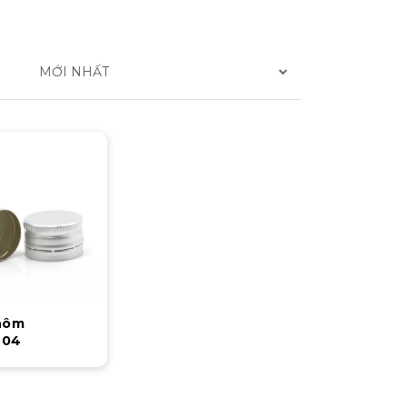
MỚI NHẤT
hôm
N04