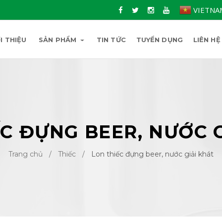
VIETNA
I THIỆU
SẢN PHẨM
TIN TỨC
TUYỂN DỤNG
LIÊN HỆ
C ĐỰNG BEER, NƯỚC 
Trang chủ
/
Thiếc
/
Lon thiếc đựng beer, nước giải khát