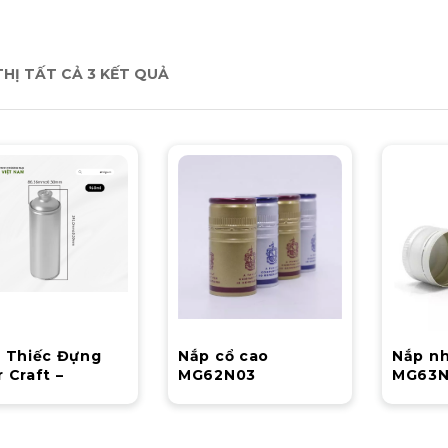
THỊ TẤT CẢ 3 KẾT QUẢ
i Thiếc Đựng
Nắp cổ cao
Nắp n
 Craft –
MG62N03
MG63
T1000