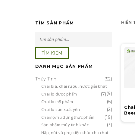
n
HIỂN 
TÌM SẢN PHẨM
TÌM
KIẾM:
TÌM KIẾM
DANH MỤC SẢN PHẨM
Thủy Tinh
(52)
Chai bia, chai rượu, nước giải khát
(9)
Chai lọ dược phẩm
(7)
Chai lọ mỹ phẩm
(6)
Cha
Chai lọ sản xuất yến
(2)
Beer
Chai/lọ/hũ đựng thực phẩm
(19)
MGL
Sản phẩm thủy tinh khác
(3)
Nắp, nút và phụ kiện khác cho chai