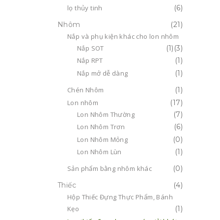
lọ thủy tinh
(6)
Nhôm
(21)
Nắp và phụ kiện khác cho lon nhôm
Nắp SOT
(1)
(3)
Nắp RPT
(1)
Nắp mở dễ dàng
(1)
Chén Nhôm
(1)
Lon nhôm
(17)
Lon Nhôm Thường
(7)
Lon Nhôm Trơn
(6)
Lon Nhôm Mỏng
(0)
Lon Nhôm Lùn
(1)
Sản phẩm bằng nhôm khác
(0)
Thiếc
(4)
Hộp Thiếc Đựng Thực Phẩm, Bánh
Kẹo
(1)