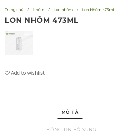
n
Trang chủ
/
Nhôm
/
Lon nhôm
/
Lon Nhôm 473ml
LON NHÔM 473ML
Add to wishlist
MÔ TẢ
THÔNG TIN BỔ SUNG