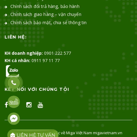
Chính sách đổi trả hàng, bảo hành
Chính sách giao hàng – vận chuyển
Chính sách bảo mật, chia sẻ thông tin
LIÊN HỆ:
KH doanh nghiệp:
0901 222 577
KH cá nhân:
0911 97 11 77
KẾT NỐI VỚI CHÚNG TÔI
© 2024 Bản quyền thuộc về Miga Việt Nam
migavietnam.vn
LIÊN HỆ TƯ VẤN